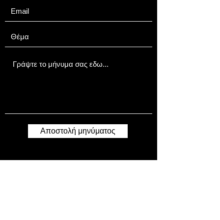
Προσθήκη
Αποστολή μηνύματος
info@gadget-market.gr
2109938915