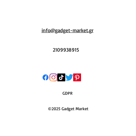
info@gadget-market.gr
2109938915
GDPR
©2025 Gadget Market