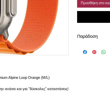
Προσθήκη στο κα
Παράδοση
2 μέρες
nium Alpine Loop Orange (M/L)
ην ανάσα και για "δύσκολες" καταστάσεις!