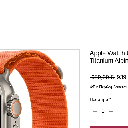
Αpple Watch 
Titanium Alpi
Κανο
 959,00 € 
939,
τιμή
ΦΠΑ Περιλαμβάνεται
Ποσότητα
*