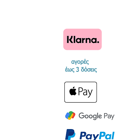
αγορές
​έως 3 δόσεις