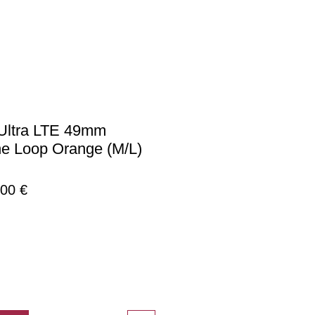
Ultra LTE 49mm
ne Loop Orange (M/L)
νική
Τιμή
00 €
Έκπτωσης