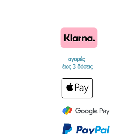
αγορές
​έως 3 δόσεις