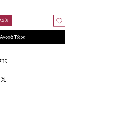
λάθι
Αγορά Τώρα
σης