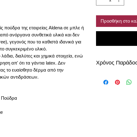
Προσθήκη στο κα
ίς πούδρα της εταιρείας Aldena σε μπλε ή
από ανόργανα συνθετικά υλικά και δεν
ree), γεγονός που τα καθιστά ιδανικά για
το συγκεκριμένο υλικό.
άδια, διαλύτες και χημικά στοιχεία, ενώ
Χρόνος Παράδο
ρηση απ' ότι τα γάντια latex. Δεν
ας το ευαίσθητο δέρμα από την
8-10 μέρες
ικών αντιδράσεων.
ς Πούδρα
ge