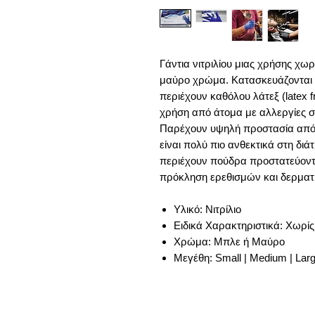
Γάντια νιτριλίου μιας χρήσης χωρ
μαύρο χρώμα. Κατασκευάζονται 
περιέχουν καθόλου λάτεξ (latex f
χρήση από άτομα με αλλεργίες σ
Παρέχουν υψηλή προστασία από λ
είναι πολύ πιο ανθεκτικά στη διάτ
περιέχουν πούδρα προστατεύοντ
πρόκληση ερεθισμών και δερματ
Υλικό: Νιτρίλιο
Ειδικά Χαρακτηριστικά: Χωρί
Χρώμα: Μπλε ή Μαύρο
Μεγέθη: Small | Medium | Lar