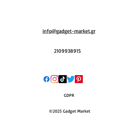
info@gadget-market.gr
2109938915
GDPR
©2025 Gadget Market