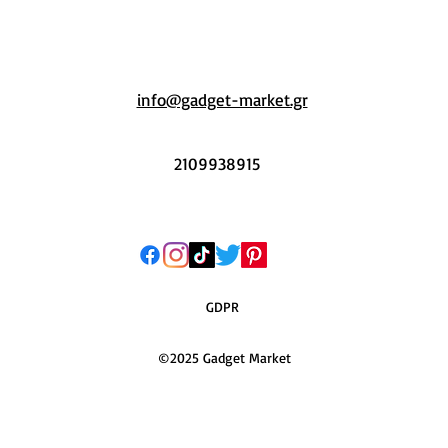
info@gadget-market.gr
2109938915
GDPR
©2025 Gadget Market