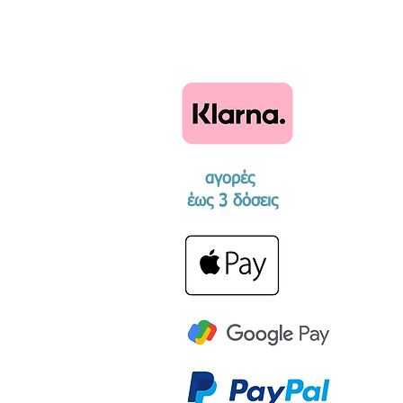
αγορές
​έως 3 δόσεις