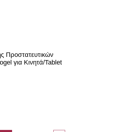
ς Προστατευτικών
gel για Κινητά/Tablet