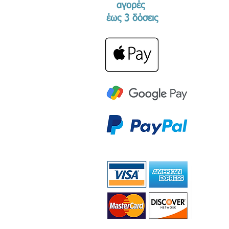
αγορές
​έως 3 δόσεις