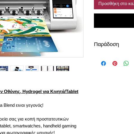
Προσθήκη στο κα
Παράδοση
περίπου 12 -14 μέρ
Οθόνης, Hydrogel για Κινητά/Tablet
ca Blend ειναι γεγονός!
ρεία σας για κοπή προστατευτικών
ablet, smartwatches, handheld gaming
 για φωτογραφικές μηχανές!