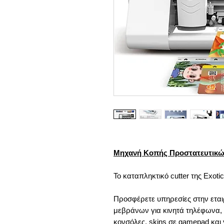
Μηχανή Κοπής Προστατευτικών 
Το καταπληκτικό cutter της Exoti
Προσφέρετε υπηρεσίες στην εται
μεβράνων για κινητά τηλέφωνα, t
κονσόλες, skins σε gamepad και