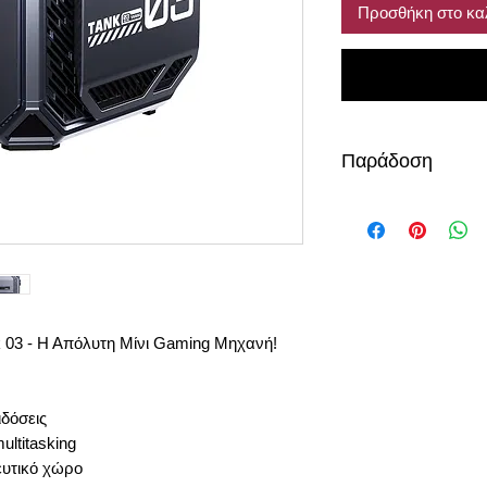
Προσθήκη στο κα
Παράδοση
περίπου 10-12 μέρε
03 - Η Απόλυτη Μίνι Gaming Μηχανή!
ιδόσεις
ltitasking
υτικό χώρο