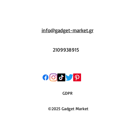
info@gadget-market.gr
2109938915
GDPR
©2025 Gadget Market