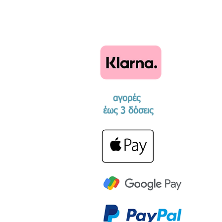
αγορές
​έως 3 δόσεις