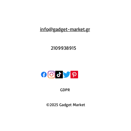
info@gadget-market.gr
2109938915
GDPR
©2025 Gadget Market