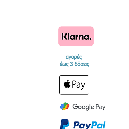
αγορές
​έως 3 δόσεις