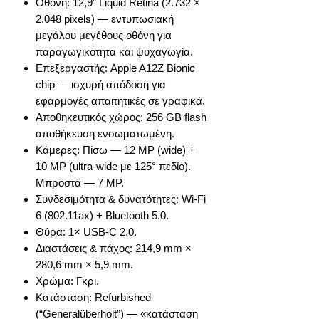
Οθόνη: 12,9″ Liquid Retina (2.732 ×
2.048 pixels) — εντυπωσιακή
μεγάλου μεγέθους οθόνη για
παραγωγικότητα και ψυχαγωγία.
Επεξεργαστής: Apple A12Z Bionic
chip — ισχυρή απόδοση για
εφαρμογές απαιτητικές σε γραφικά.
Αποθηκευτικός χώρος: 256 GB flash
αποθήκευση ενσωματωμένη.
Κάμερες: Πίσω — 12 MP (wide) +
10 MP (ultra-wide με 125° πεδίο).
Μπροστά — 7 MP.
Συνδεσιμότητα & δυνατότητες: Wi-Fi
6 (802.11ax) + Bluetooth 5.0.
Θύρα: 1× USB-C 2.0.
Διαστάσεις & πάχος: 214,9 mm ×
280,6 mm × 5,9 mm.
Χρώμα: Γκρι.
Κατάσταση: Refurbished
(“Generalüberholt”) — «κατάσταση