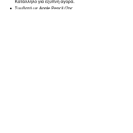
Κατάλληλο για έξυπνη αγορά.
Συμβατό με Apple Pencil (2ης
γενιάς) και Magic Keyboard — για
πλήρη εργονομική εμπειρία.
Περιλαμβάνει στο σετ
iPad Pro 12.9″ 256 GB (4η γενιά)
Καλώδιο φόρτισης USB-C
Τροφοδοτικό
πιστοποίηση refurbished
(κατάστασης Grade A++)
info@gadget-market.gr
2109938915