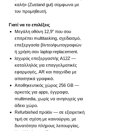
καλή» (Zustand gut) σύμφωνα με
τον προμηθευτή.
Γιατί να το επιλέξεις
Μεγάλη οθόνη 12,9″ που σου
επιτρέπει multitasking, σχεδιασμό,
επεξεργασία βίντεο/φωτογραφιών
ή χρήση σαν laptop-replacement.
Ισχυρός επεξεργαστής A12Z —
καταλληλός για επαγγελματικές
εφαρμογές, AR και παιχνίδια με
απαιτητικά γραφικά.
Αποθηκευτικός χώρος 256 GB —
αρκετός για apps, έγγραφα,
multimedia, χωρίς να ανησυχείς για
άδειο χώρο.
Refurbished προϊόν — σε εξαιρετική
τιμή σε σχέση με καινούργιο, με
δυνατότητα πλήρους λειτουργίας.