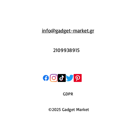
info@gadget-market.gr
2109938915
GDPR
©2025 Gadget Market