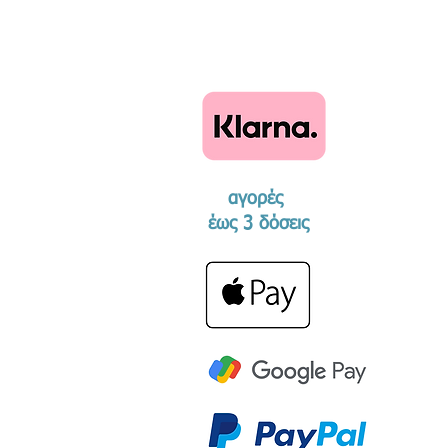
αγορές
​έως 3 δόσεις