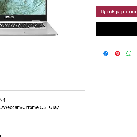
Προσθήκη στο κα
N4
C/Webcam/Chrome OS, Gray
on