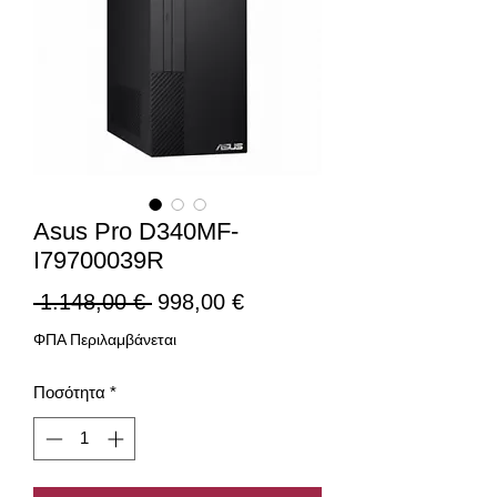
Asus Pro D340MF-
I79700039R
Κανονική
Τιμή
 1.148,00 € 
998,00 €
τιμή
Έκπτωσης
ΦΠΑ Περιλαμβάνεται
Ποσότητα
*