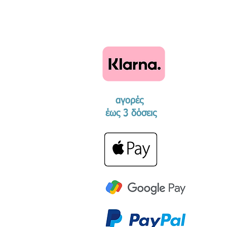
αγορές
​έως 3 δόσεις