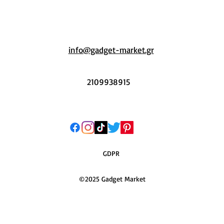
info@gadget-market.gr
2109938915
GDPR
©2025 Gadget Market