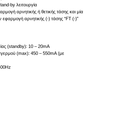
tand-by λειτουργία
αρμογή αρνητικής ή θετικής τάσης και μία
 εφαρμογή αρνητικής (-) τάσης “FΤ (-)”
ας (standby): 10 – 20mA
ερμού (max): 450 – 550mA (με
2400Hz