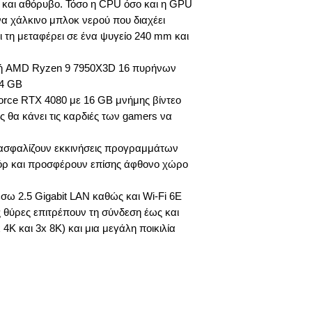
 και αθόρυβο. Τόσο η CPU όσο και η GPU
α χάλκινο μπλοκ νερού που διαχέει
ι τη μεταφέρει σε ένα ψυγείο 240 mm και
τή AMD Ryzen 9 7950X3D 16 πυρήνων
4 GB
rce RTX 4080 με 16 GB μνήμης βίντεο
 θα κάνει τις καρδιές των gamers να
ξασφαλίζουν εκκινήσεις προγραμμάτων
κόρ και προσφέρουν επίσης άφθονο χώρο
έσω 2.5 Gigabit LAN καθώς και Wi-Fi 6E
ες θύρες επιτρέπουν τη σύνδεση έως και
4K και 3x 8K) και μια μεγάλη ποικιλία