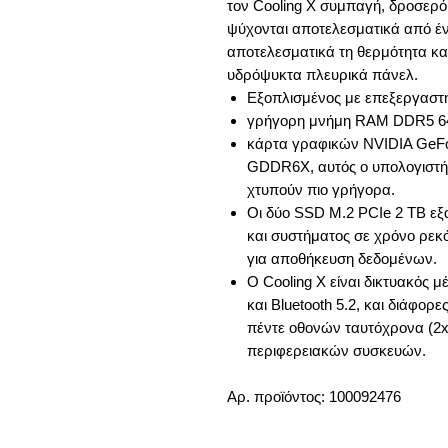
τον Cooling X συμπαγή, δροσερό
ψύχονται αποτελεσματικά από έν
αποτελεσματικά τη θερμότητα κα
υδρόψυκτα πλευρικά πάνελ.
Εξοπλισμένος με επεξεργασ
γρήγορη μνήμη RAM DDR5 6
κάρτα γραφικών NVIDIA GeFo
GDDR6X, αυτός ο υπολογιστής
χτυπούν πιο γρήγορα.
Οι δύο SSD M.2 PCIe 2 TB ε
και συστήματος σε χρόνο ρε
για αποθήκευση δεδομένων.
Ο Cooling X είναι δικτυακός μ
και Bluetooth 5.2, και διάφορ
πέντε οθονών ταυτόχρονα (2x 
περιφερειακών συσκευών.
Αρ. προϊόντος: 100092476