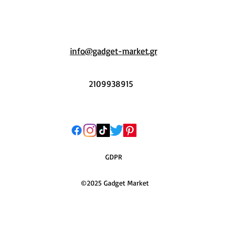
info@gadget-market.gr
2109938915
GDPR
©2025 Gadget Market