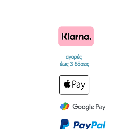
αγορές
​έως 3 δόσεις