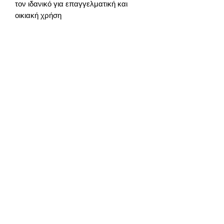
τον ιδανικό για επαγγελματική και
οικιακή χρήση
Χρόνος Παράδοσης
περίπου 4-5 μέρες
info@gadget-market.gr
2109938915