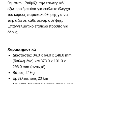
θεμάτων. Ρυθμίζει την εσωτερική/
εξωτερική ακτίνα για ευέλικτο έλεγχο
του εύρους παρακολούθησης για να
ταιριάζει σε κάθε σενάριο λήψης.
Επαγγελματικό επίπεδο προσιτό για
όλους.
Χαρακτηριστικά
Διαστάσεις: 94.0 x 64.0 x 148.0 mm
(διπλωμένο) και 373.0 x 101.0 x
298.0 mm (ανοιχτό)
Βάρος: 249 g
Εμβέλεια: έως 20 km
Μέγιστη Ταχύτητα Ανύψωσης: 5 m/s
Μέγιστη Ταχύτητα Καθόδου: 5 m/s
Μέγιστη οριζόντια ταχύτητα: 16 m/s
Ανάλυση Κάμερας: 48 MP
Αισθητήρας: 1/1.3-inch CMOS