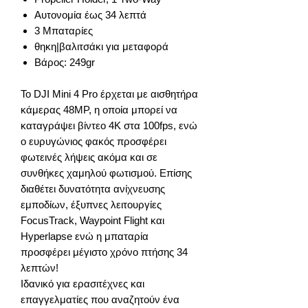
Αυτονομία έως 34 λεπτά
3 Μπαταρίες
θηκη|βαλιτσάκι για μεταφορά
Βάρος: 249gr
Το DJI Mini 4 Pro έρχεται με αισθητήρα
κάμερας 48MP, η οποία μπορεί να
καταγράψει βίντεο 4K στα 100fps, ενώ
ο ευρυγώνιος φακός προσφέρει
φωτεινές λήψεις ακόμα και σε
συνθήκες χαμηλού φωτισμού. Επίσης
διαθέτει δυνατότητα ανίχνευσης
εμποδίων, έξυπνες λειτουργίες
FocusTrack, Waypoint Flight και
Hyperlapse ενώ η μπαταρία
προσφέρει μέγιστο χρόνο πτήσης 34
λεπτών!
Ιδανικό για ερασιτέχνες και
επαγγελματίες που αναζητούν ένα