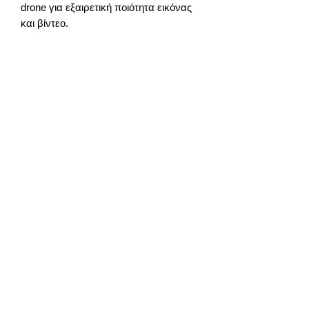
drone για εξαιρετική ποιότητα εικόνας
και βίντεο.
Παράδοση
περίπου 3 μέρες από την παραγγελία
info@gadget-market.gr
2109938915