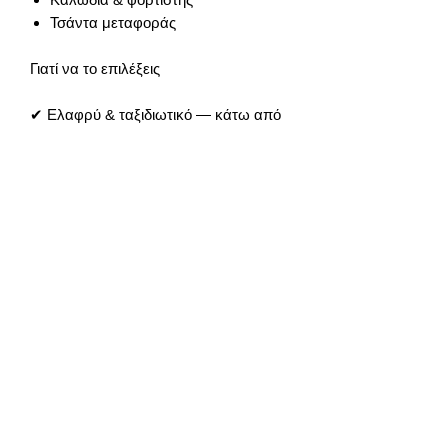
Τσάντα μεταφοράς
Γιατί να το επιλέξεις
✔ Ελαφρύ & ταξιδιωτικό — κάτω από
250g
✔ Premium ποιότητα εικόνας σε
φωτογραφία & βίντεο
✔ Fly More Combo = μπαταρίες &
αξεσουάρ για ολοκληρωμένη εμπειρία
✔ RC-N3: πιο οικονομικό πακέτο
χωρίς να χάνεις λειτουργικότητα
Παράδοση
περίπου 3 μέρες από την παραγγελία