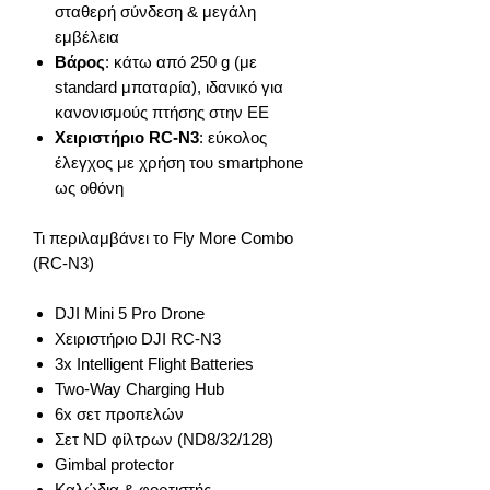
σταθερή σύνδεση & μεγάλη
εμβέλεια
Βάρος
: κάτω από 250 g (με
standard μπαταρία), ιδανικό για
κανονισμούς πτήσης στην ΕΕ
Χειριστήριο RC-N3
: εύκολος
έλεγχος με χρήση του smartphone
ως οθόνη
Τι περιλαμβάνει το Fly More Combo
(RC-N3)
DJI Mini 5 Pro Drone
Χειριστήριο DJI RC-N3
3x Intelligent Flight Batteries
Two-Way Charging Hub
6x σετ προπελών
Σετ ND φίλτρων (ND8/32/128)
Gimbal protector
Καλώδια & φορτιστής