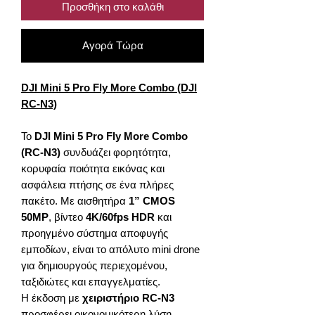
Προσθήκη στο καλάθι
Αγορά Τώρα
DJI Mini 5 Pro Fly More Combo (DJI
RC-N3)
Το
DJI Mini 5 Pro Fly More Combo
(RC-N3)
συνδυάζει φορητότητα,
κορυφαία ποιότητα εικόνας και
ασφάλεια πτήσης σε ένα πλήρες
πακέτο. Με αισθητήρα
1” CMOS
50MP
, βίντεο
4K/60fps HDR
και
προηγμένο σύστημα αποφυγής
εμποδίων, είναι το απόλυτο mini drone
για δημιουργούς περιεχομένου,
ταξιδιώτες και επαγγελματίες.
Η έκδοση με
χειριστήριο RC-N3
προσφέρει οικονομικότερη λύση,