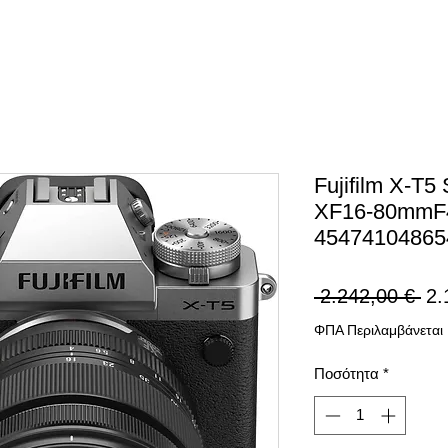
Fujifilm X-T5
XF16-80mmF4
45474104865
Κα
 2.242,00 € 
2.
τιμ
ΦΠΑ Περιλαμβάνεται
Ποσότητα
*