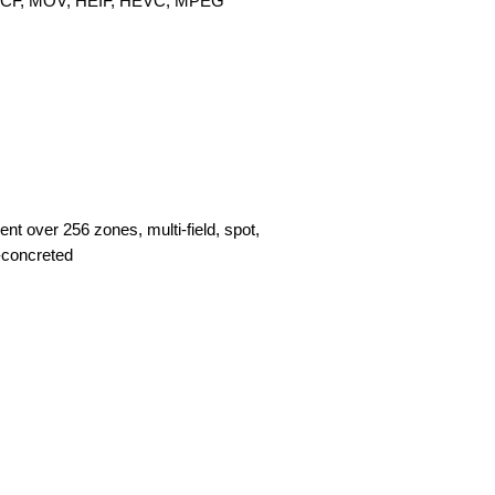
CF, MOV, HEIF, HEVC, MPEG
t over 256 zones, multi-field, spot,
e-concreted