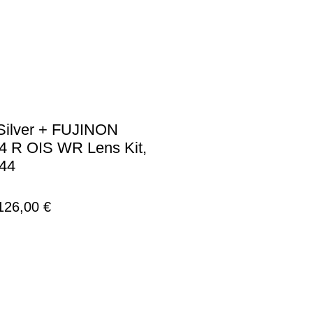
 Silver + FUJINON
 R OIS WR Lens Kit,
44
νονική
Τιμή
126,00 €
ή
Έκπτωσης