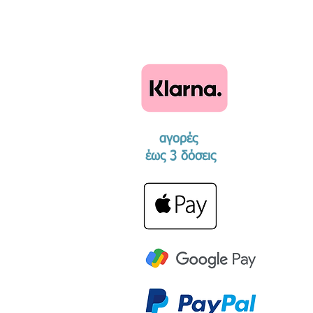
αγορές
​έως 3 δόσεις