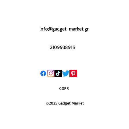
info@gadget-market.gr
2109938915
GDPR
©2025 Gadget Market