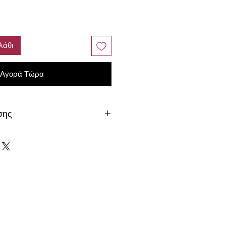
λάθι
Αγορά Τώρα
σης