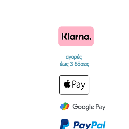
αγορές
​έως 3 δόσεις