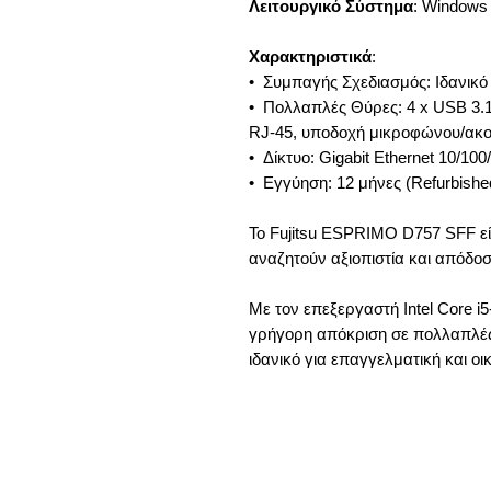
Λειτουργικό Σύστημα
: Windows
Χαρακτηριστικά
:
• Συμπαγής Σχεδιασμός: Ιδανικό
• Πολλαπλές Θύρες: 4 x USB 3.1 
RJ-45, υποδοχή μικροφώνου/ακο
• Δίκτυο: Gigabit Ethernet 10/100
• Εγγύηση: 12 μήνες (Refurbishe
Το Fujitsu ESPRIMO D757 SFF είν
αναζητούν αξιοπιστία και απόδο
Με τον επεξεργαστή Intel Core i
γρήγορη απόκριση σε πολλαπλές
ιδανικό για επαγγελματική και οι