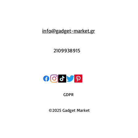
info@gadget-market.gr
2109938915
GDPR
©2025 Gadget Market