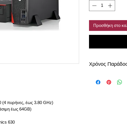
Προσθήκη στο κα
Χρόνος Παράδο
περίπου 4-5 μέρες
500 (4 πυρήνες, έως 3.80 GHz)
άσιμη έως 64GB)
hics 630