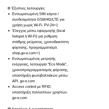
⚙️ Έξυπνες λειτουργίες
Ενσωματωμένη SIM κάρτα /
συνδεσιμότητα GSM/4G/LTE για
χρήση χωρίς Wi-Fi. PV-24+1
Έλεγχος μέσω εφαρμογής (local
hotspot ή Wi-Fi) για ρύθμιση
στάθμης ρεύματος, χρονοδιακόπτη
φόρτισης, προγραμματισμό.
shop.go-e.com+1
Ενσωματωμένος μετρητής
ενέργειας, λειτουργία “Eco Mode”,
χρονοπρογραμματισμός φόρτισης,
υποστήριξη φωτοβολταϊκών μέσω
API. go-e.com
Access control με RFID:
υποστήριξη πολλαπλών χρηστών.
go-e.com
🧰 Ασφάλεια & εγκατάσταση