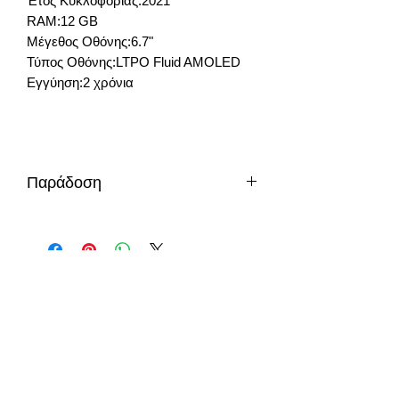
Έτος Κυκλοφορίας:2021
RAM:12 GB
Μέγεθος Οθόνης:6.7"
Τύπος Οθόνης:LTPO Fluid AMOLED
Εγγύηση:2 χρόνια
Παράδοση
κατόπιν παραγγελίας - διαθεσιμότητας
info@gadget-market.gr
2109938915