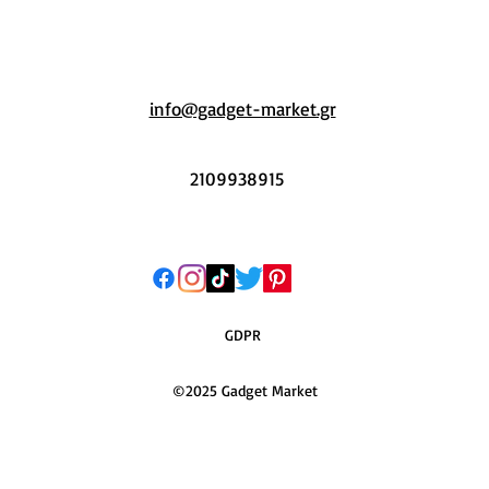
info@gadget-market.gr
2109938915
GDPR
©2025 Gadget Market