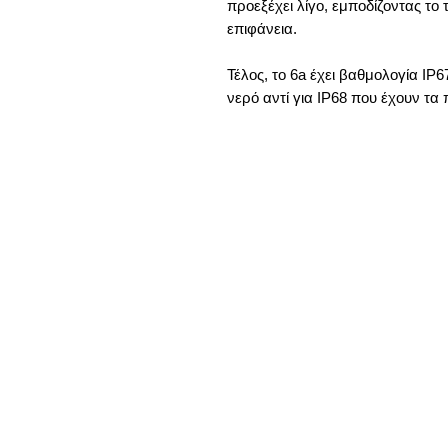
προεξέχει λίγο, εμποδίζοντας τ
επιφάνεια.
Τέλος, το 6a έχει βαθμολογία IP
νερό αντί για IP68 που έχουν τα 