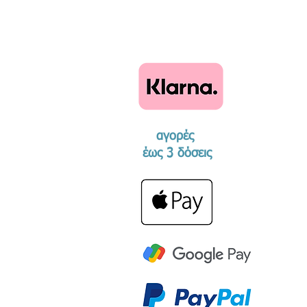
αγορές
​έως 3 δόσεις