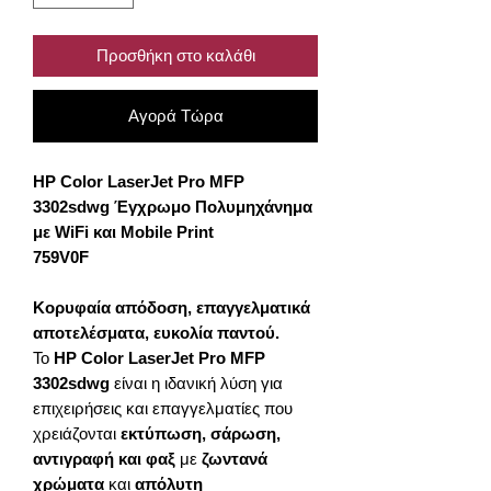
Προσθήκη στο καλάθι
Αγορά Τώρα
HP Color LaserJet Pro MFP
3302sdwg Έγχρωμο Πολυμηχάνημα
με WiFi και Mobile Print
759V0F
Κορυφαία απόδοση, επαγγελματικά
αποτελέσματα, ευκολία παντού.
Το
HP Color LaserJet Pro MFP
3302sdwg
είναι η ιδανική λύση για
επιχειρήσεις και επαγγελματίες που
χρειάζονται
εκτύπωση, σάρωση,
αντιγραφή και φαξ
με
ζωντανά
χρώματα
και
απόλυτη