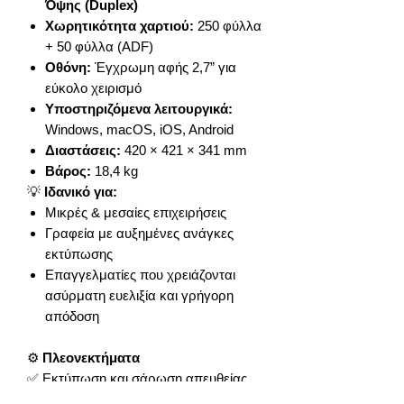
Όψης (Duplex)
Χωρητικότητα χαρτιού:
250 φύλλα
+ 50 φύλλα (ADF)
Οθόνη:
Έγχρωμη αφής 2,7” για
εύκολο χειρισμό
Υποστηριζόμενα λειτουργικά:
Windows, macOS, iOS, Android
Διαστάσεις:
420 × 421 × 341 mm
Βάρος:
18,4 kg
💡
Ιδανικό για:
Μικρές & μεσαίες επιχειρήσεις
Γραφεία με αυξημένες ανάγκες
εκτύπωσης
Επαγγελματίες που χρειάζονται
ασύρματη ευελιξία και γρήγορη
απόδοση
⚙️
Πλεονεκτήματα
✅ Εκτύπωση και σάρωση απευθείας
από κινητό ή tablet