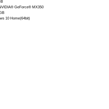
GB
VIDIA® GeForce® MX350
GB
ws 10 Home(64bit)