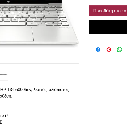
Προσθήκη στο κα
HP 13-ba0005nv, λεπτός, αξιόπιστος
οθόνη.
re i7
B