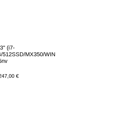
' (i7-
B/512SSD/MX350/WIN
5nv
νονική
Τιμή
247,00 €
ή
Έκπτωσης