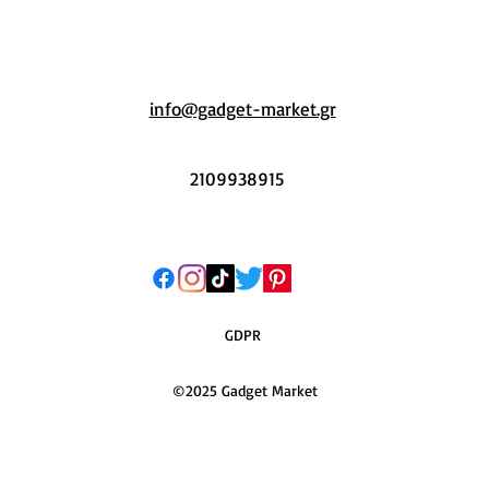
info@gadget-market.gr
2109938915
GDPR
©2025 Gadget Market