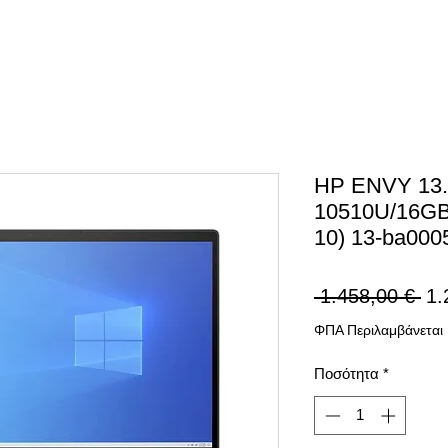
HP ENVY 13.3'
10510U/16G
10) 13-ba000
Κα
 1.458,00 € 
1.
τιμ
ΦΠΑ Περιλαμβάνεται
Ποσότητα
*