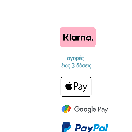
αγορές
​έως 3 δόσεις