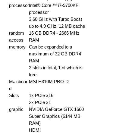
processor
Intel® Core ™ i7-9700KF
processor
3.60 GHz with Turbo Boost
up to 4.9 GHz, 12 MB cache
random
16 GB DDR4 - 2666 MHz
access
RAM
memory
Can be expanded to a
maximum of 32 GB DDR4
RAM
2 slots in total, 1 of which is
free
Mainboar
MSI H310M PRO-D
d
Slots
1x PCIe x16
2x PCIe x1
graphic
NVIDIA GeForce GTX 1660
Super Graphics (6144 MB
RAM)
HDMI