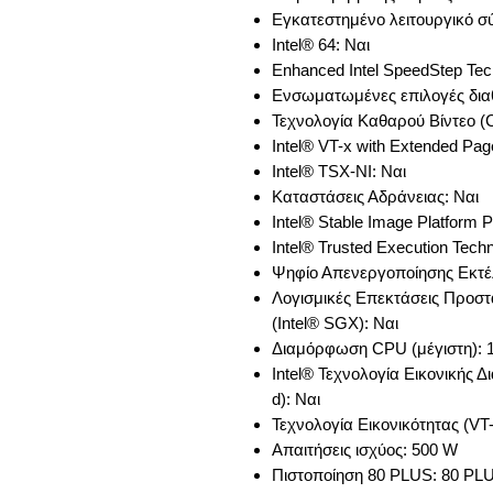
Εγκατεστημένο λειτουργικό 
Intel® 64: Ναι
Enhanced Intel SpeedStep Tec
Ενσωματωμένες επιλογές διαθ
Τεχνολογία Καθαρού Βίντεο (Cl
Intel® VT-x with Extended Pag
Intel® TSX-NI: Ναι
Καταστάσεις Αδράνειας: Ναι
Intel® Stable Image Platform 
Intel® Trusted Execution Tech
Ψηφίο Απενεργοποίησης Εκτέ
Λογισμικές Επεκτάσεις Προστα
(Intel® SGX): Ναι
Διαμόρφωση CPU (μέγιστη): 
Intel® Τεχνολογία Εικονικής 
d): Ναι
Τεχνολογία Εικονικότητας (VT-x
Απαιτήσεις ισχύος: 500 W
Πιστοποίηση 80 PLUS: 80 PL