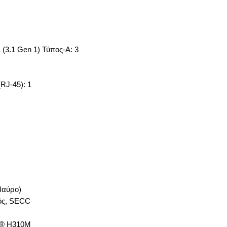
(3.1 Gen 1) Τύπος-Α: 3
RJ-45): 1
Μαύρο)
κός, SECC
el® H310M