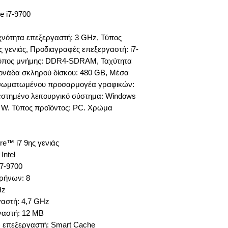
e i7-9700
χνότητα επεξεργαστή: 3 GHz, Τύπος
ς γενιάς, Προδιαγραφές επεξεργαστή: i7-
Τύπος μνήμης: DDR4-SDRAM, Ταχύτητα
ονάδα σκληρού δίσκου: 480 GB, Μέσα
νσωματωμένου προσαρμογέα γραφικών:
εστημένο λειτουργικό σύστημα: Windows
0 W. Τύπος προϊόντος: PC. Χρώμα
re™ i7 9ης γενιάς
Intel
7-9700
ρήνων: 8
Hz
γαστή: 4,7 GHz
γαστή: 12 MB
) επεξεργαστή: Smart Cache