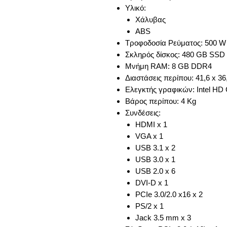
Υλικό:
Χάλυβας
ABS
Τροφοδοσία Ρεύματος: 500 W
Σκληρός δίσκος: 480 GB SSD
Μνήμη RAM: 8 GB DDR4
Διαστάσεις περίπου: 41,6 x 36
Ελεγκτής γραφικών: Intel HD 
Βάρος περίπου: 4 Kg
Συνδέσεις:
HDMI x 1
VGA x 1
USB 3.1 x 2
USB 3.0 x 1
USB 2.0 x 6
DVI-D x 1
PCIe 3.0/2.0 x16 x 2
PS/2 x 1
Jack 3.5 mm x 3