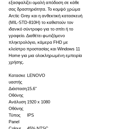
εξασφαλίζει ομαλή απόδοση σε κάθε
σας δραστηριότητα. Το κομψό χρώμα
Arctic Grey και η ανθεκτική κατασκευή
(MIL-STD-810H) το καθιστούν τον
ιδανικό σύντροφο για το σπίτι ή το
γραφείο. Διαθέτει φωτιζόμενο
πληκτρολόγιο, κάμερα FHD με
κλείστρο προστασίας και Windows 11
Home για μια ολοκληρωμένη εμπειρία
χρήσης.
Κατασκε
LENOVO
υαστής
Διάσταση
15.6''
Οθόνης
Ανάλυση
1920 x 1080
Οθόνης
Τύπος
IPS
Panel
Colour
45% NTSC