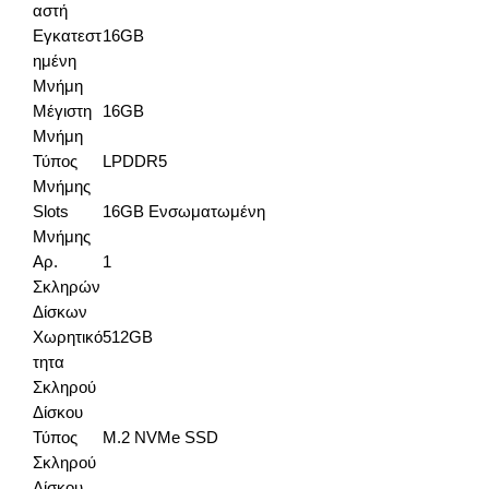
αστή
Εγκατεστ
16GB
ημένη
Μνήμη
Μέγιστη
16GB
Μνήμη
Τύπος
LPDDR5
Μνήμης
Slots
16GB Ενσωματωμένη
Μνήμης
Αρ.
1
Σκληρών
Δίσκων
Χωρητικό
512GB
τητα
Σκληρού
Δίσκου
Τύπος
M.2 NVMe SSD
Σκληρού
Δίσκου