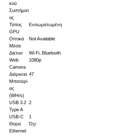
κού
Συστήματ
ος
Τύπος
Ενσωματωμένη
GPU
Οπτικά
Not Available
Μέσα
Δίκτυο
Wi-Fi, Bluetooth
Web
1080p
Camera
Διάρκεια
47
Μπαταρί
ας
(WHrs)
USB 3.2
2
Type A
USB-C
1
Θύρα
Όχι
Ethernet
WiFi
WiFi 6