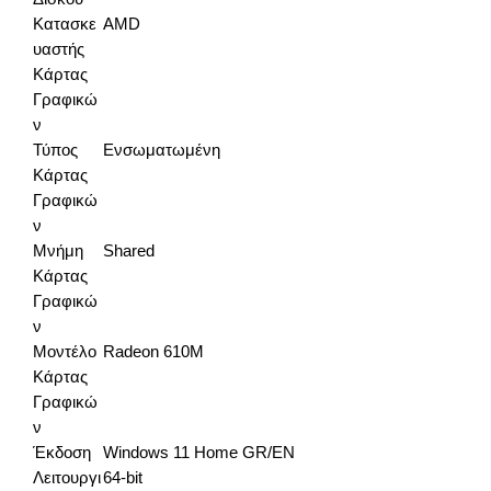
Κατασκε
AMD
υαστής
Κάρτας
Γραφικώ
ν
Τύπος
Ενσωματωμένη
Κάρτας
Γραφικώ
ν
Μνήμη
Shared
Κάρτας
Γραφικώ
ν
Μοντέλο
Radeon 610M
Κάρτας
Γραφικώ
ν
Έκδοση
Windows 11 Home GR/EN
Λειτουργι
64-bit