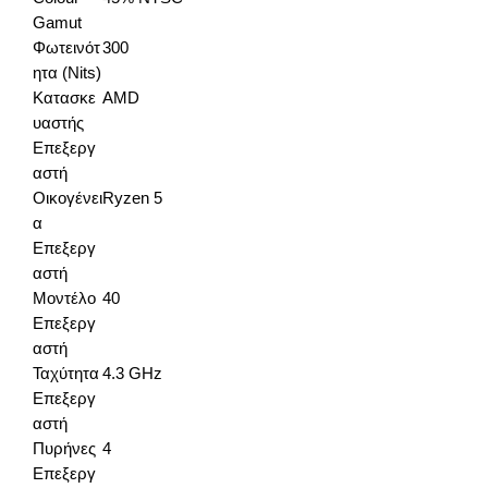
Gamut
Φωτεινότ
300
ητα (Nits)
Κατασκε
AMD
υαστής
Επεξεργ
αστή
Οικογένει
Ryzen 5
α
Επεξεργ
αστή
Μοντέλο
40
Επεξεργ
αστή
Ταχύτητα
4.3 GHz
Επεξεργ
αστή
Πυρήνες
4
Επεξεργ