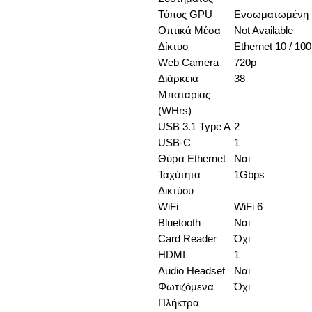
Τύπος GPU
Ενσωματωμένη
Οπτικά Μέσα
Not Available
Δίκτυο
Ethernet 10 / 100
Web Camera
720p
Διάρκεια
38
Μπαταρίας
(WHrs)
USB 3.1 Type A
2
USB-C
1
Θύρα Ethernet
Ναι
Ταχύτητα
1Gbps
Δικτύου
WiFi
WiFi 6
Bluetooth
Ναι
Card Reader
Όχι
HDMI
1
Audio Headset
Ναι
Φωτιζόμενα
Όχι
Πλήκτρα