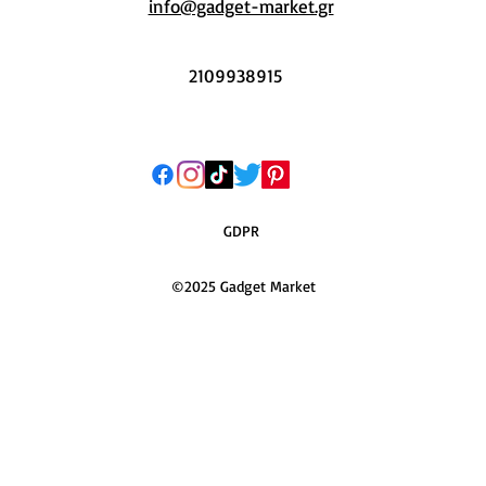
info@gadget-market.gr
2109938915
GDPR
©2025 Gadget Market