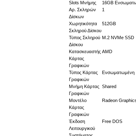
Slots Μνήμης
16GB Ενσωματ
Αρ. Σκληρών
1
Δίσκων
Χωρητικότητα
512GB
Σκληρού Δίσκου
Τύπος Σκληρού
M.2 NVMe SSD
Δίσκου
Κατασκευαστής
AMD
Κάρτας
Γραφικών
Τύπος Κάρτας
Ενσωματωμένη
Γραφικών
Μνήμη Κάρτας
Shared
Γραφικών
Μοντέλο
Radeon Graphic
Κάρτας
Γραφικών
Έκδοση
Free DOS
Λειτουργικού
Συστήματος