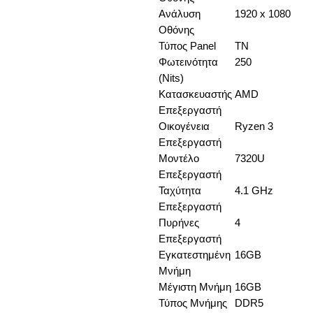
Ανάλυση
1920 x 1080
Οθόνης
Τύπος Panel
TN
Φωτεινότητα
250
(Nits)
Κατασκευαστής
AMD
Επεξεργαστή
Οικογένεια
Ryzen 3
Επεξεργαστή
Μοντέλο
7320U
Επεξεργαστή
Ταχύτητα
4.1 GHz
Επεξεργαστή
Πυρήνες
4
Επεξεργαστή
Εγκατεστημένη
16GB
Μνήμη
Μέγιστη Μνήμη
16GB
Τύπος Μνήμης
DDR5