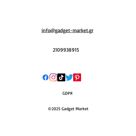
info@gadget-market.gr
2109938915
GDPR
©2025 Gadget Market