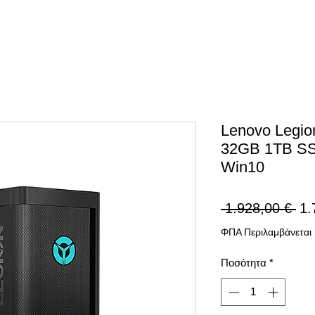
Lenovo Legio
32GB 1TB SS
Win10
Κα
 1.928,00 € 
1.
τιμ
ΦΠΑ Περιλαμβάνεται
Ποσότητα
*