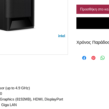
Προσθήκη στο κα
Χρόνος Παράδο
6-8 μέρες
or (up to 4.9 GHz)
0
Graphics (8192MB), HDMI, DisplayPort
, Giga LAN