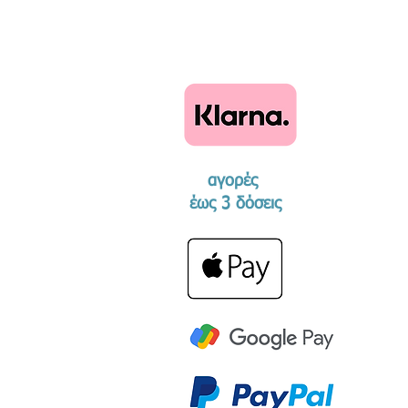
αγορές
​έως 3 δόσεις