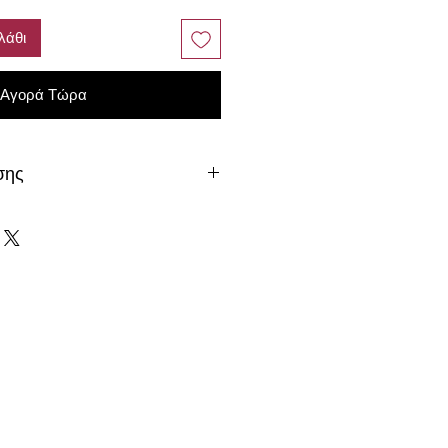
λάθι
Αγορά Τώρα
σης