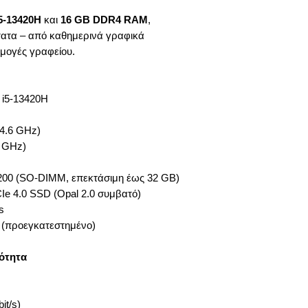
5-13420H
και
16 GB DDR4 RAM
,
τατα – από καθημερινά γραφικά
μογές γραφείου.
 i5-13420H
 4.6 GHz)
4 GHz)
00 (SO-DIMM, επεκτάσιμη έως 32 GB)
e 4.0 SSD (Opal 2.0 συμβατό)
s
 (προεγκατεστημένο)
ότητα
it/s)