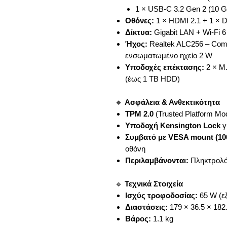
1 × USB-C 3.2 Gen 2 (10 Gb
Οθόνες:
1 × HDMI 2.1 + 1 × D
Δίκτυα:
Gigabit LAN + Wi-Fi 6 
Ήχος:
Realtek ALC256 – Com
ενσωματωμένο ηχείο 2 W
Υποδοχές επέκτασης:
2 × M.
(έως 1 TB HDD)
🔹
Ασφάλεια & Ανθεκτικότητα
TPM 2.0
(Trusted Platform Mo
Υποδοχή Kensington Lock
γ
Συμβατό με VESA mount (1
οθόνη
Περιλαμβάνονται:
Πληκτρολόγ
🔹
Τεχνικά Στοιχεία
Ισχύς τροφοδοσίας:
65 W (ε
Διαστάσεις:
179 × 36.5 × 18
Βάρος:
1.1 kg