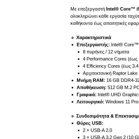
Με επεξεργαστή
Intel® Core™ i
ολοκληρώνει κάθε εργασία ταχύ
καθήκοντα έως απαιτητικές εφαρ
🔹
Χαρακτηριστικά
Επεξεργαστής:
Intel® Core™
8 πυρήνες / 12 νήματα
4 Performance Cores (έως
4 Efficiency Cores (έως 3.
Αρχιτεκτονική Raptor Lake
Μνήμη RAM:
16 GB DDR4-32
Αποθήκευση:
512 GB M.2 PCI
Γραφικά:
Intel® UHD Graphic
Λειτουργικό:
Windows 11 Pro
🔹
Συνδεσιμότητα & Επεκτασιμ
Θύρες USB:
2 × USB-A 2.0
3 × USB-A 3.2 Gen 2 (10 Gb