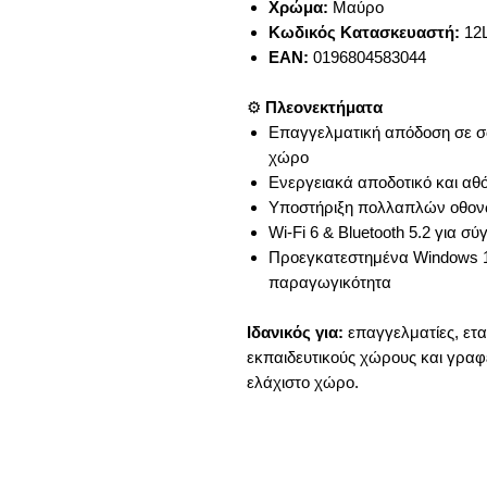
Χρώμα:
Μαύρο
Κωδικός Κατασκευαστή:
12
EAN:
0196804583044
⚙️
Πλεονεκτήματα
Επαγγελματική απόδοση σε σώ
χώρο
Ενεργειακά αποδοτικό και α
Υποστήριξη πολλαπλών οθον
Wi-Fi 6 & Bluetooth 5.2 για 
Προεγκατεστημένα Windows 11
παραγωγικότητα
Ιδανικός για:
επαγγελματίες, ετ
εκπαιδευτικούς χώρους και γραφ
ελάχιστο χώρο.