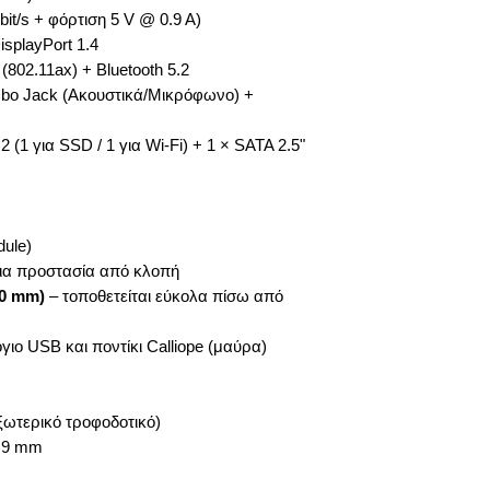
it/s + φόρτιση 5 V @ 0.9 A)
isplayPort 1.4
(802.11ax) + Bluetooth 5.2
bo Jack (Ακουστικά/Μικρόφωνο) +
2 (1 για SSD / 1 για Wi-Fi) + 1 × SATA 2.5"
dule)
ια προστασία από κλοπή
00 mm)
– τοποθετείται εύκολα πίσω από
ιο USB και ποντίκι Calliope (μαύρα)
ξωτερικό τροφοδοτικό)
2.9 mm