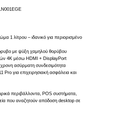
LN001EGE
μα 1 λίτρου – ιδανικό για περιορισμένο
θόρυβο με ψύξη χαμηλού θορύβου
ών 4K μέσω HDMI + DisplayPort
σύγχρονη ασύρματη συνδεσιμότητα
 Pro για επιχειρησιακή ασφάλεια και
αιρικά περιβάλλοντα, POS συστήματα,
εία που αναζητούν απόδοση desktop σε