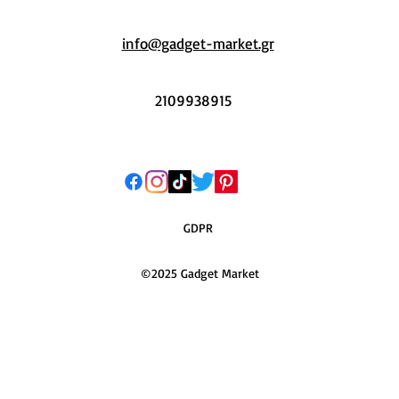
info@gadget-market.gr
2109938915
GDPR
©2025 Gadget Market