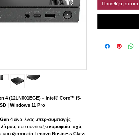
Προσθήκη στο κα
n 4 (12LN001EGE) – Intel® Core™ i5-
SD | Windows 11 Pro
 Gen 4
είναι ένας
υπερ-συμπαγής
 λίτρου
, που συνδυάζει
κορυφαία ισχύ
,
υ
και
αξιοπιστία Lenovo Business Class
.