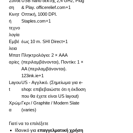
Σύνδε
USB nano δέκτης 2,4 GHz, Plug
ση
& Play. officerelief.com+1
Κινητ
Οπτική, 1000 DPI.
ή
Staples.com+1
τεχνο
λογία
Εμβέ
έως 10 m. SHI Direct+1
λεια
Μπατ
Πληκτρολόγιο: 2 × AAA
αρίες
(περιλαμβάνονται), Ποντίκι: 1 ×
AA (περιλαμβάνονται).
123ink.ie+1
Layou
US - Αγγλικό. (Σημείωμα για e-
t
shop: επιβεβαιώστε ότι η έκδοση
που θα έχετε είναι US layout)
Χρώμ
Γκρι / Graphite / Modern Slate
α
(varies)
Γιατί να το επιλέξετε
Ιδανικό για
επαγγελματική χρήση