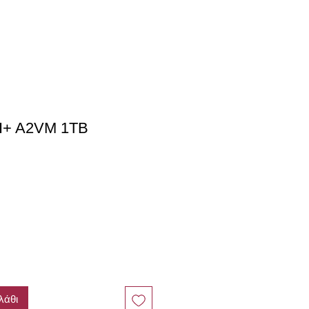
AI+ A2VM 1TB
λάθι