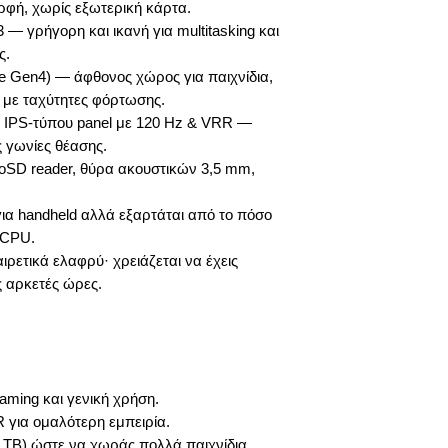
ορφή, χωρίς εξωτερική κάρτα.
 γρήγορη και ικανή για multitasking και
ς.
 Gen4) — άφθονος χώρος για παιχνίδια,
 με ταχύτητες φόρτωσης.
, IPS-τύπου panel με 120 Hz & VRR —
ς γωνίες θέασης.
croSD reader, θύρα ακουστικών 3,5 mm,
ια handheld αλλά εξαρτάται από το πόσο
/CPU.
αιρετικά ελαφρύ· χρειάζεται να έχεις
 αρκετές ώρες.
aming και γενική χρήση.
 για ομαλότερη εμπειρία.
 TB) ώστε να χωράς πολλά παιχνίδια