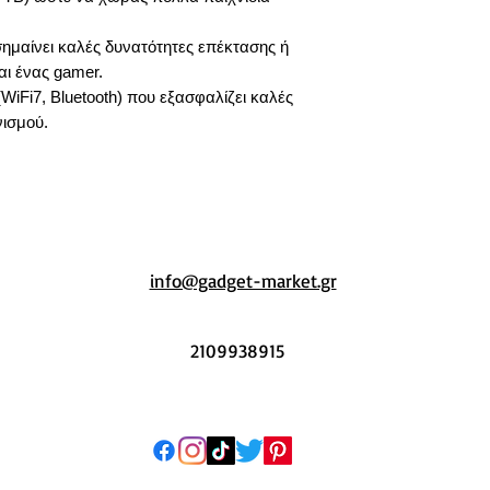
σημαίνει καλές δυνατότητες επέκτασης ή
ται ένας gamer.
iFi7, Bluetooth) που εξασφαλίζει καλές
νισμού.
info@gadget-market.gr
2109938915