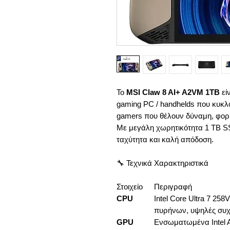
Το
MSI Claw 8 AI+ A2VM 1TB
εί
gaming PC / handhelds που κυκλ
gamers που θέλουν δύναμη, φορη
Με μεγάλη χωρητικότητα 1 TB SS
ταχύτητα και καλή απόδοση.
🔧 Τεχνικά Χαρακτηριστικά
Στοιχείο
Περιγραφή
CPU
Intel Core Ultra 7 25
πυρήνων, υψηλές συχν
GPU
Ενσωματωμένα Intel 