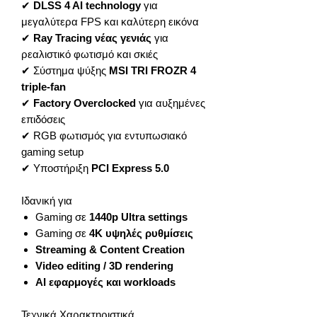
✔
DLSS 4 AI technology
για
μεγαλύτερα FPS και καλύτερη εικόνα
✔
Ray Tracing νέας γενιάς
για
ρεαλιστικό φωτισμό και σκιές
✔ Σύστημα ψύξης
MSI TRI FROZR 4
triple-fan
✔
Factory Overclocked
για αυξημένες
επιδόσεις
✔ RGB φωτισμός για εντυπωσιακό
gaming setup
✔ Υποστήριξη
PCI Express 5.0
Ιδανική για
Gaming σε
1440p Ultra settings
Gaming σε
4K υψηλές ρυθμίσεις
Streaming & Content Creation
Video editing / 3D rendering
AI εφαρμογές και workloads
Τεχνικά Χαρακτηριστικά