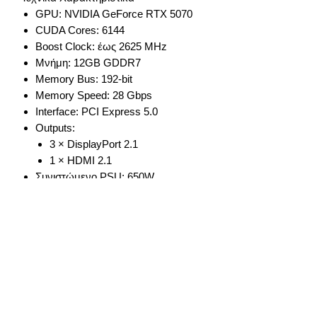
GPU: NVIDIA GeForce RTX 5070
CUDA Cores: 6144
Boost Clock: έως 2625 MHz
Μνήμη: 12GB GDDR7
Memory Bus: 192-bit
Memory Speed: 28 Gbps
Interface: PCI Express 5.0
Outputs:
3 × DisplayPort 2.1
1 × HDMI 2.1
Συνιστώμενο PSU: 650W
Cooling: MSI TRI FROZR 4 Triple
Fan
🔥
Αναβάθμισε το gaming σύστημά
σου με την MSI RTX 5070 Gaming
Trio OC και απόλαυσε κορυφαία
απόδοση, εντυπωσιακά γραφικά και
απόλυτη σταθερότητα σε κάθε