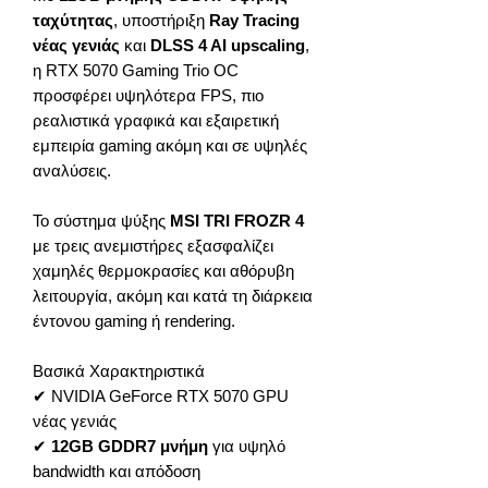
ταχύτητας
, υποστήριξη
Ray Tracing
νέας γενιάς
και
DLSS 4 AI upscaling
,
η RTX 5070 Gaming Trio OC
προσφέρει υψηλότερα FPS, πιο
ρεαλιστικά γραφικά και εξαιρετική
εμπειρία gaming ακόμη και σε υψηλές
αναλύσεις.
Το σύστημα ψύξης
MSI TRI FROZR 4
με τρεις ανεμιστήρες εξασφαλίζει
χαμηλές θερμοκρασίες και αθόρυβη
λειτουργία, ακόμη και κατά τη διάρκεια
έντονου gaming ή rendering.
Βασικά Χαρακτηριστικά
✔ NVIDIA GeForce RTX 5070 GPU
νέας γενιάς
✔
12GB GDDR7 μνήμη
για υψηλό
bandwidth και απόδοση