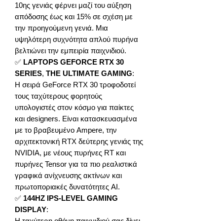
10ης γενιάς φέρνει μαζί του αύξηση
απόδοσης έως και 15% σε σχέση με
την προηγούμενη γενιά. Μια
υψηλότερη συχνότητα απλού πυρήνα
βελτιώνει την εμπειρία παιχνιδιού.
✅
LAPTOPS GEFORCE RTX 30
SERIES
,
THE ULTIMATE GAMING
:
Η σειρά GeForce RTX 30 τροφοδοτεί
τους ταχύτερους φορητούς
υπολογιστές στον κόσμο για παίκτες
και designers. Είναι κατασκευασμένα
με το βραβευμένο Ampere, την
αρχιτεκτονική RTX δεύτερης γενιάς της
NVIDIA, με νέους πυρήνες RT και
πυρήνες Tensor για τα πιο ρεαλιστικά
γραφικά ανίχνευσης ακτίνων και
πρωτοποριακές δυνατότητες AI.
✅
144HZ IPS-LEVEL GAMING
DISPLAY
:
Η ταχύτερη οθόνη παιχνιδιού σας δίνει