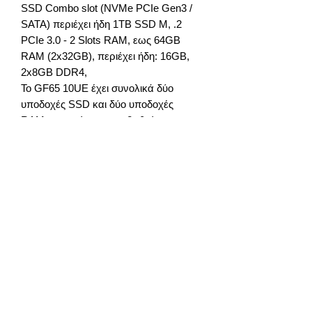
SSD Combo slot (NVMe PCIe Gen3 /
SATA) περιέχει ήδη 1TB SSD M, .2
PCIe 3.0 - 2 Slots RAM, εως 64GB
RAM (2x32GB), περιέχει ήδη: 16GB,
2x8GB DDR4,
Το GF65 10UE έχει συνολικά δύο
υποδοχές SSD και δύο υποδοχές
RAM, μπορείτε να αναβαθμίσετε τον
φορητό υπολογιστή σας απευθείας υπό
εγγύηση στέλνοντας ένα email στο
gadget-market.gr Διάρκεια ζωής
μπαταρίας: Η διάρκεια ζωής της
μπαταρίας εξαρτάται κυρίως από τις
ρυθμίσεις που χρησιμοποιούνται στον
υπολογιστή, τις εφαρμογές που
χρησιμοποιούνται και τις εφαρμογές
στο παρασκήνιο