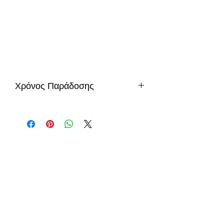
Χρόνος Παράδοσης
10-12 μέρες
info@gadget-market.gr
2109938915