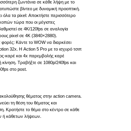
ισσότερη ζωντάνια σε κάθε λήψη με το
ποτυπώστε βίντεο με δυναμική προοπτική.
ι όλα τα pixel: Αποκτήστε περισσότερο
ικοπών τώρα που οι μέγιστες
αθμιστεί σε 4K/120fps σε αναλογία
ους pixel σε 4K (3840×2880).
32 φορές: Κάντε το WOW να διαρκέσει
ion 32x. Η Action 5 Pro με το ισχυρό τσιπ
ος-καρέ και 4x παρεμβολής καρέ
 κίνηση. Τραβήξτε σε 1080p/240fps και
0fps στο post.
ρακολούθησης θέματος στην action camera.
νεύει τη θέση του θέματος και
η. Κρατήστε το θέμα στο κέντρο σε κάθε
ων ή κάθετων λήψεων.