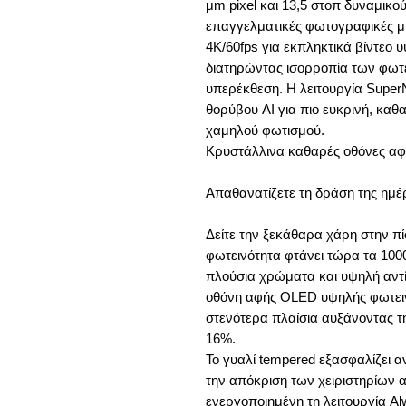
μm pixel και 13,5 στοπ δυναμικού
επαγγελματικές φωτογραφικές μ
4K/60fps για εκπληκτικά βίντεο
διατηρώντας ισορροπία των φωτ
υπερέκθεση. Η λειτουργία Super
θορύβου AI για πιο ευκρινή, καθ
χαμηλού φωτισμού.
Κρυστάλλινα καθαρές οθόνες α
Απαθανατίζετε τη δράση της ημέ
Δείτε την ξεκάθαρα χάρη στην π
φωτεινότητα φτάνει τώρα τα 1000 
πλούσια χρώματα και υψηλή αντί
οθόνη αφής OLED υψηλής φωτεινό
στενότερα πλαίσια αυξάνοντας 
16%.
Το γυαλί tempered εξασφαλίζει α
την απόκριση των χειριστηρίων α
ενεργοποιημένη τη λειτουργία Alw