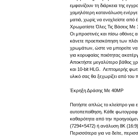
εμφανίζουν τη διάρκεια της εγγρ
χαμηλότερη κατανάλωση ενέργειας
ματιά, χωρίς να ενοχλείστε από 
Χρωματίστε Όλες Τις Βάσεις Με 
Οι μπροστινές και πίσω οθόνες α
κάνετε προεπισκόπηση των πλάν
χρωμάτων, ώστε να μπορείτε να 
για κορυφαίας ποιότητας ακατέργ
Αποκτήστε μεγαλύτερο βάθος χρώμ
και 10-bit HLG. Λεπτομερής φωτει
υλικό σας θα ξεχωρίζει από του 
Έκρηξη Δράσης Με 40MP
Πατήστε απλώς το κλείστρο για 
αυτοπεποίθηση. Κάθε φωτογραφία
καθαρότητα από την προηγούμενη
(7294×5472) ή ανάλυση 8K (16:9)
Περισσότερα για να δείτε, περισ