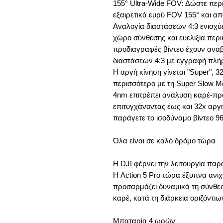
155° Ultra-Wide FOV: Δώστε περ
εξαιρετικά ευρύ FOV 155° και α
Αναλογία διαστάσεων 4:3 ενισχύε
χώρο σύνθεσης και ευελιξία περ
προδιαγραφές βίντεο έχουν αναβ
διαστάσεων 4:3 με εγγραφή πλήρ
Η αργή κίνηση γίνεται "Super", 
περισσότερο με τη Super Slow Mot
4nm επιτρέπει ανάλυση καρέ-πρ
επιτυγχάνοντας έως και 32x αργή
παράγετε το ισοδύναμο βίντεο 96
Όλα είναι σε καλό δρόμο τώρα
Η DJI φέρνει την λειτουργία πα
Η Action 5 Pro τώρα έξυπνα ανιχ
προσαρμόζει δυναμικά τη σύνθεσ
καρέ, κατά τη διάρκεια οριζόντι
Μπαταρία 4 ωρών