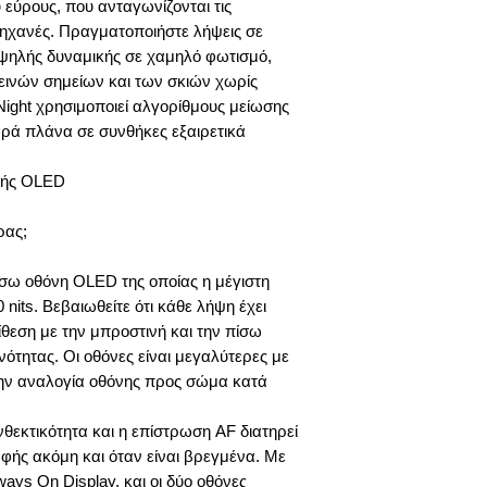
 εύρους, που ανταγωνίζονται τις
ηχανές. Πραγματοποιήστε λήψεις σε
 υψηλής δυναμικής σε χαμηλό φωτισμό,
εινών σημείων και των σκιών χωρίς
Night χρησιμοποιεί αλγορίθμους μείωσης
αρά πλάνα σε συνθήκες εξαιρετικά
φής OLED
ρας;
ίσω οθόνη OLED της οποίας η μέγιστη
nits. Βεβαιωθείτε ότι κάθε λήψη έχει
θεση με την μπροστινή και την πίσω
τητας. Οι οθόνες είναι μεγαλύτερες με
την αναλογία οθόνης προς σώμα κατά
νθεκτικότητα και η επίστρωση AF διατηρεί
φής ακόμη και όταν είναι βρεγμένα. Με
ays On Display, και οι δύο οθόνες