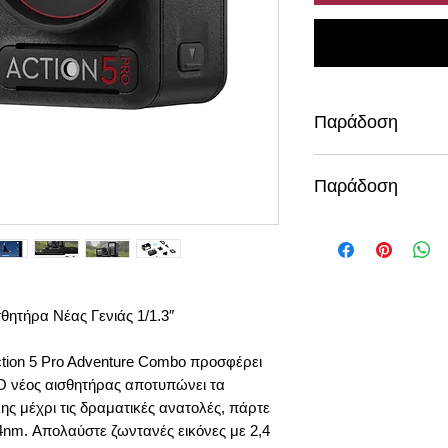
Παράδοση
4 εργ. μέρες
Παράδοση
4 εργάσιμες μέρες
θητήρα Νέας Γενιάς 1/1.3″
ction 5 Pro Adventure Combo προσφέρει
 Ο νέος αισθητήρας αποτυπώνει τα
λης μέχρι τις δραματικές ανατολές, πάρτε
 4nm. Απολαύστε ζωντανές εικόνες με 2,4