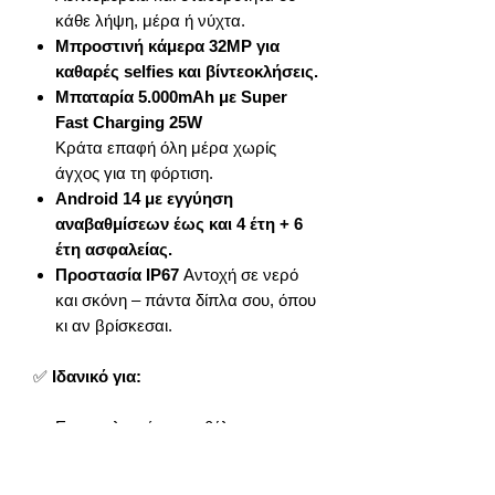
κάθε λήψη, μέρα ή νύχτα.
Μπροστινή κάμερα 32MP για
καθαρές selfies και βίντεοκλήσεις.
Μπαταρία 5.000mAh με Super
Fast Charging 25W
Κράτα επαφή όλη μέρα χωρίς
άγχος για τη φόρτιση.
Android 14 με εγγύηση
αναβαθμίσεων έως και 4 έτη + 6
έτη ασφαλείας.
Προστασία IP67
Αντοχή σε νερό
και σκόνη – πάντα δίπλα σου, όπου
κι αν βρίσκεσαι.
✅
Ιδανικό για:
Επαγγελματίες που θέλουν
απόδοση και αξιοπιστία.
Νέους που ψάχνουν μοντέρνο