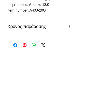
protected, Android 13.0
Item number: A409-20G
Χρόνος παράδοσης
3 εργάσιμες μέρες
info@gadget-market.gr
2109938915