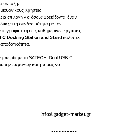
α σε τάξη.
ημιουργικούς Χρήστες:
έλεια επιλογή για όσους χρειάζονται έναν
δυάζει τη συνδεσιμότητα με την
και γραφιστική έως καθημερινές εργασίες
C Docking Station and Stand
καλύπτει
 αποδοτικότητα.
 εμπειρία με το SATECHI Dual USB C
είτε την παραγωγικότητά σας να
info@gadget-market.gr