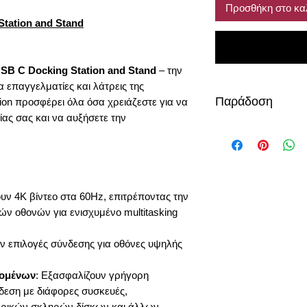
Προσθήκη στο κα
tation and Stand
SB C Docking Station and Stand
– την
 επαγγελματίες και λάτρεις της
Παράδοση
tion προσφέρει όλα όσα χρειάζεστε για να
ς σας και να αυξήσετε την
5 μέρες
ουν 4K βίντεο στα 60Hz, επιτρέποντας την
ών οθονών για ενισχυμένο multitasking
ον επιλογές σύνδεσης για οθόνες υψηλής
δομένων
: Εξασφαλίζουν γρήγορη
εση με διάφορες συσκευές,
ρικών σκληρών δίσκων και άλλων