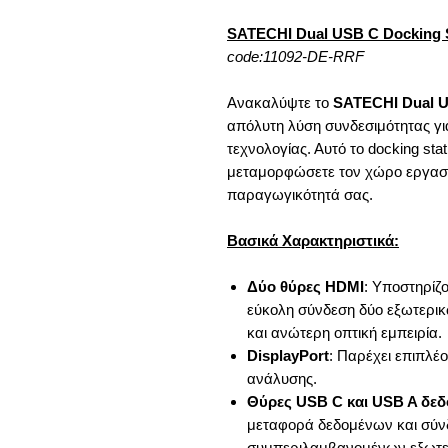
SATECHI Dual USB C Docking S
code:11092-DE-RRF
Ανακαλύψτε το
SATECHI Dual U
απόλυτη λύση συνδεσιμότητας για
τεχνολογίας. Αυτό το docking sta
μεταμορφώσετε τον χώρο εργασία
παραγωγικότητά σας.
Βασικά Χαρακτηριστικά:
Δύο θύρες HDMI
: Υποστηρίζ
εύκολη σύνδεση δύο εξωτερικ
και ανώτερη οπτική εμπειρία.
DisplayPort
: Παρέχει επιπλέ
ανάλυσης.
Θύρες USB C και USB A δε
μεταφορά δεδομένων και σύνδ
συμπεριλαμβανομένων εξωτε