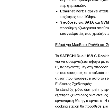
περιφερειακών.
Ethernet Port
: Παρέχει σταθε
ταχύτητες έως 1Gbps.
Υποδοχές για SATA και NV
προσθήκη εξωτερικού αποθηκε
επαγγελματίες που χρειάζοντα
Ειδικά για MacBook Pro/Air και 
Το
SATECHI Dual USB C Dockin
για να συνεργάζεται άψογα με τα
C, παρέχοντας μέγιστη απόδοση 
τις συσκευές σας και απολαύστε
άνεση που προσφέρει αυτό το εξ
Ευέλικτος Σχεδιασμός:
Το stand όχι μόνο διατηρεί την 
εξασφαλίζει ότι όλες οι συσκευέ
εργονομική θέση για εργασία. Η
docking station θα προσθέσει μια