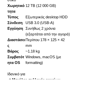
Χωρητικό
12 TB (12 000 GB)
τητα
Τύπος
Εξωτερικός desktop HDD
Σύνδεση
USB 3.0 (USB-A)
Εγγύηση
Συνήθως 2 χρόνια
(εξαρτάται από την αγορά)
Διαστάσει
Περίπου 178 × 125 × 42
ς
mm
Βάρος
~1.18 kg
Συμβατότ
Windows, macOS (με
ητα OS
formatting)
Ιδανικό για
📌
Μεγάλες συλλογές αρχείων
–
φωτογραφίες, βίντεο 4K, μουσική,
games
📌
Backups υπολογιστή & laptop
📌
Επέκταση χώρου για
επαγγελματικά δεδομένα