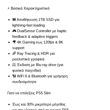
⚡ Βασικά Χαρακτηριστικά
💾 Αποθήκευση 1TB SSD για
lightning-fast loading
🎮 DualSense Controller με haptic
feedback & adaptive triggers
🎥 4K Gaming έως 120fps & 8K
support
🌈 Ray Tracing & HDR για
ρεαλιστικά γραφικά
📀 Έκδοση με Blu-ray drive (για
φυσικά παιχνίδια)
📶 WiFi 6 & Bluetooth για γρήγορη
συνδεσιμότητα
Γιατί να επιλέξεις PS5 Slim
Έως και 30% μικρότερο μέγεθος
και πιο ελαφρύ από το αρχικό PS5