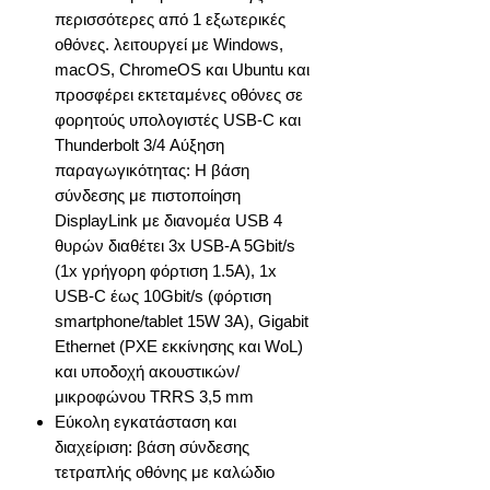
περισσότερες από 1 εξωτερικές
οθόνες. λειτουργεί με Windows,
macOS, ChromeOS και Ubuntu και
προσφέρει εκτεταμένες οθόνες σε
φορητούς υπολογιστές USB-C και
Thunderbolt 3/4 Αύξηση
παραγωγικότητας: Η βάση
σύνδεσης με πιστοποίηση
DisplayLink με διανομέα USB 4
θυρών διαθέτει 3x USB-A 5Gbit/s
(1x γρήγορη φόρτιση 1.5A), 1x
USB-C έως 10Gbit/s (φόρτιση
smartphone/tablet 15W 3A), Gigabit
Ethernet (PXE εκκίνησης και WoL)
και υποδοχή ακουστικών/
μικροφώνου TRRS 3,5 mm
Εύκολη εγκατάσταση και
διαχείριση: βάση σύνδεσης
τετραπλής οθόνης με καλώδιο