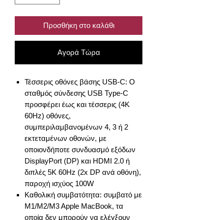
Προσθήκη στο καλάθι
Αγορά Τώρα
Τέσσερις οθόνες βάσης USB-C: Ο
σταθμός σύνδεσης USB Type-C
προσφέρει έως και τέσσερις (4K
60Hz) οθόνες,
συμπεριλαμβανομένων 4, 3 ή 2
εκτεταμένων οθονών, με
οποιονδήποτε συνδυασμό εξόδων
DisplayPort (DP) και HDMI 2.0 ή
διπλές 5K 60Hz (2x DP ανά οθόνη),
παροχή ισχύος 100W
Καθολική συμβατότητα: συμβατό με
M1/M2/M3 Apple MacBook, τα
οποία δεν μπορούν να ελέγξουν