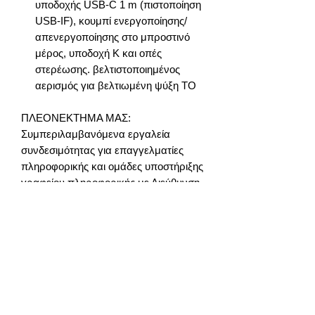
υποδοχής USB-C 1 m (πιστοποίηση
USB-IF), κουμπί ενεργοποίησης/
απενεργοποίησης στο μπροστινό
μέρος, υποδοχή K και οπές
στερέωσης. βελτιστοποιημένος
αερισμός για βελτιωμένη ψύξη ΤΟ
ΠΛΕΟΝΕΚΤΗΜΑ ΜΑΣ:
Συμπεριλαμβανόμενα εργαλεία
συνδεσιμότητας για επαγγελματίες
πληροφορικής και ομάδες υποστήριξης
γραφείου πληροφορικής με Διεύθυνση
MAC Διεύθυνσης Δικτύου Διέλευση για
ασφάλεια δικτύου, Αυτόματη εναλλαγή
WiFi για βελτιωμένη απόδοση δικτύου,
παρακολούθηση συμβάντων USB και
διάταξη Windows