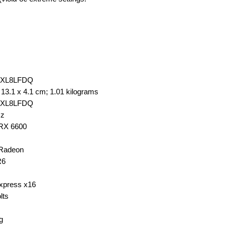
6XL8LFDQ
 13.1 x 4.1 cm; 1.01 kilograms
6XL8LFDQ
Hz
RX 6600
Radeon
R6
xpress x16
lts
g