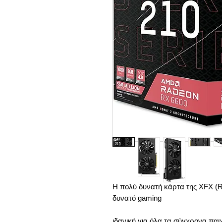
Η πολύ δυνατή κάρτα της XFX 
δυνατό gaming
ιδανική για όλα τα σύγχρονα παιχ