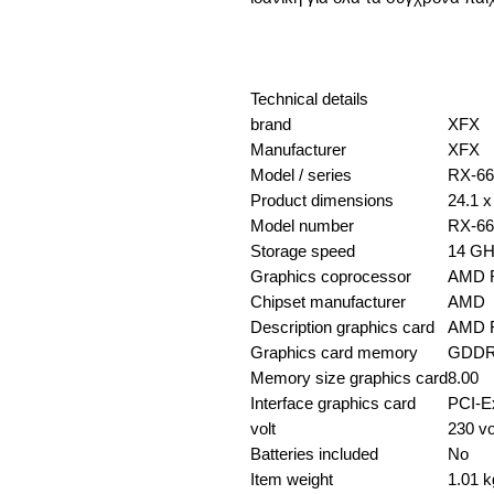
Technical details
brand
XFX
Manufacturer
XFX
Model / series
RX-6
Product dimensions
24.1 x
Model number
RX-6
Storage speed
14 G
Graphics coprocessor
AMD 
Chipset manufacturer
AMD
Description graphics card
AMD 
Graphics card memory
GDD
Memory size graphics card
8.00
Interface graphics card
PCI-E
volt
230 vo
Batteries included
No
Item weight
1.01 k