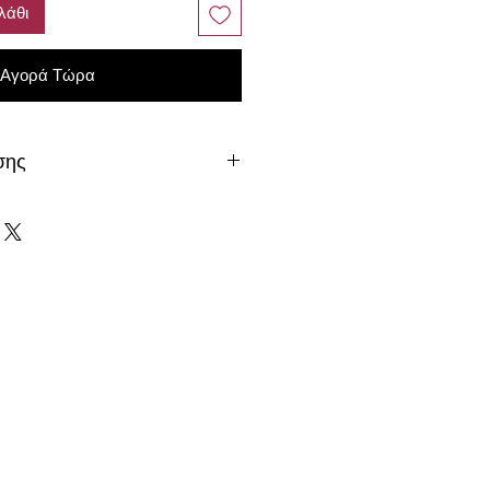
λάθι
Αγορά Τώρα
σης
παραγγελία