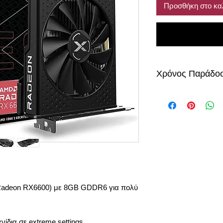
Προσθήκη στο κα
Χρόνος Παράδο
6-8 μέρες από την 
(Radeon RX6600) με 8GB GDDR6 για πολύ
νίδια σε extreme settings.