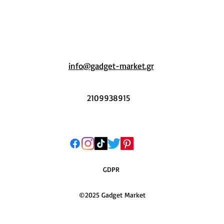
info@gadget-market.gr
2109938915
GDPR
©2025 Gadget Market