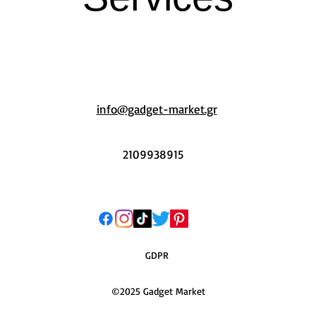
info@gadget-market.gr
2109938915
GDPR
©2025 Gadget Market