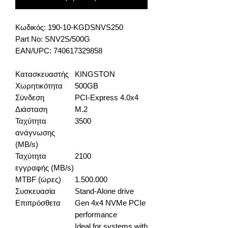
Κωδικός: 190-10-KGDSNVS250
Part No: SNV2S/500G
EAN/UPC: 740617329858
Κατασκευαστής
KINGSTON
Χωρητικότητα
500GB
Σύνδεση
PCI-Express 4.0x4
Διάσταση
M.2
Ταχύτητα
3500
ανάγνωσης
(MB/s)
Ταχύτητα
2100
εγγραφής (MB/s)
MTBF (ώρες)
1.500.000
Συσκευασία
Stand-Alone drive
Επιπρόσθετα
Gen 4x4 NVMe PCIe
performance
Ideal for systems with