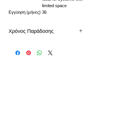
limited space
Εγγύηση (μήνες)
36
Χρόνος Παράδοσης
10+ μέρες
info@gadget-market.gr
2109938915